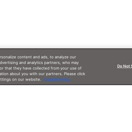
sonalize content and ads, to analyze our
advertising and analytics partners, who may
Do Not 
or that they have collected from your use of
ation about you with our partners. Please click
ettings on our website.
Cookie Policy