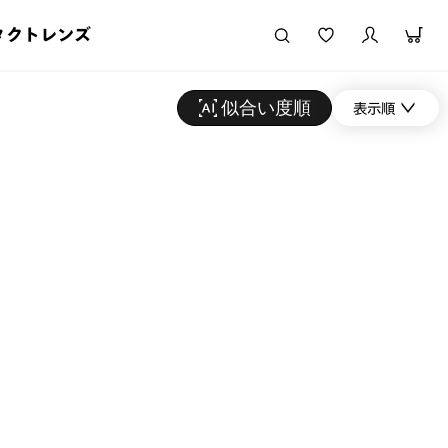
タクトレンズ
似合い度順
表示順