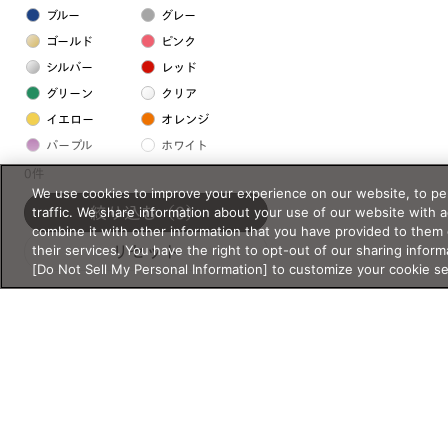
ブルー
グレー
ゴールド
ピンク
シルバー
レッド
グリーン
クリア
イエロー
オレンジ
パープル
ホワイト
0件
We use cookies to improve your experience on our website, to per
フレームの素材
traffic. We share information about your use of our website with 
絞り込む
（0）
combine it with other information that you have provided to them 
プラスチック系
their services. You have the right to opt-out of our sharing inform
リセット
[Do Not Sell My Personal Information] to customize your cookie s
樹脂
アセテート
サスティナブル素材
セルロイド