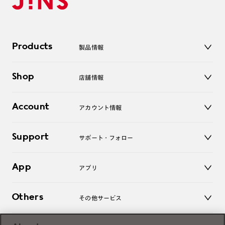
Products
製品情報
メガネ
Shop
店舗情報
サングラス
レンズ
店舗
コンタクトレンズ
Account
アカウント情報
オンラインショップ
老眼鏡
キッズ
マイページ／ログイン
Support
アクセサリー
サポート・フォロー
ログアウト
LINE公式アカウント
お知らせ
App
アプリ
よくあるご質問
ご利用ガイド
JINSアプリ
お問い合わせ
Others
その他サービス
3D WEB試着