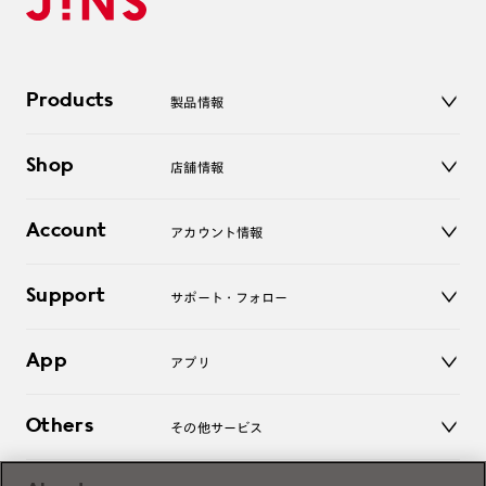
Products
製品情報
メガネ
Shop
店舗情報
サングラス
レンズ
店舗
コンタクトレンズ
Account
アカウント情報
オンラインショップ
老眼鏡
キッズ
マイページ／ログイン
Support
アクセサリー
サポート・フォロー
ログアウト
LINE公式アカウント
お知らせ
App
アプリ
よくあるご質問
ご利用ガイド
JINSアプリ
お問い合わせ
Others
その他サービス
3D WEB試着