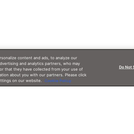
sonalize content and ads, to analyze our
advertising and analytics partners, who may
Do Not 
or that they have collected from your use of
ation about you with our partners. Please click
ettings on our website.
Cookie Policy