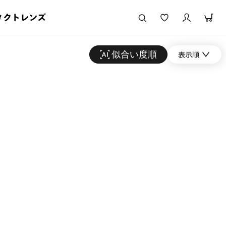
タクトレンズ
似合い度順
表示順