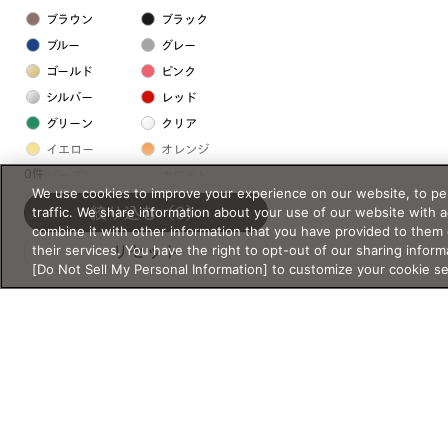
ブラウン
ブラック
ブルー
グレー
ゴールド
ピンク
シルバー
レッド
グリーン
クリア
イエロー
オレンジ
0件
パープル
ホワイト
We use cookies to improve your experience on our website, to per
traffic. We share information about your use of our website with 
絞り込む
（0）
フレームの素材
combine it with other information that you have provided to them 
their services. You have the right to opt-out of our sharing inform
リセット
プラスチック系
[Do Not Sell My Personal Information] to customize your cookie s
樹脂
アセテート
サスティナブル素材
セルロイド