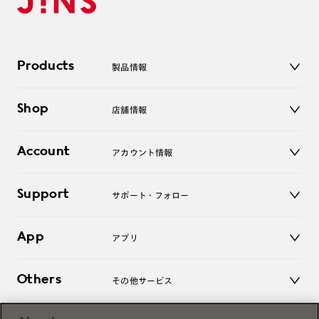
Products
製品情報
メガネ
Shop
店舗情報
サングラス
レンズ
店舗
コンタクトレンズ
Account
アカウント情報
オンラインショップ
老眼鏡
キッズ
マイページ／ログイン
Support
アクセサリー
サポート・フォロー
ログアウト
LINE公式アカウント
お知らせ
App
アプリ
よくあるご質問
ご利用ガイド
JINSアプリ
お問い合わせ
Others
その他サービス
3D WEB試着