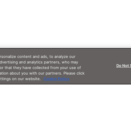
sonalize content and ads, to analyze our
advertising and analytics partners, who may
Do Not 
or that they have collected from your use of
ation about you with our partners. Please click
ettings on our website.
Cookie Policy