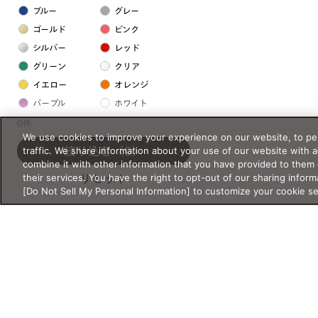
ブルー
グレー
ゴールド
ピンク
シルバー
レッド
グリーン
クリア
イエロー
オレンジ
パープル
ホワイト
0件
We use cookies to improve your experience on our website, to per
フレームの素材
traffic. We share information about your use of our website with 
絞り込む
（0）
combine it with other information that you have provided to them 
プラスチック系
their services. You have the right to opt-out of our sharing inform
リセット
[Do Not Sell My Personal Information] to customize your cookie s
樹脂
アセテート
サスティナブル素材
セルロイド