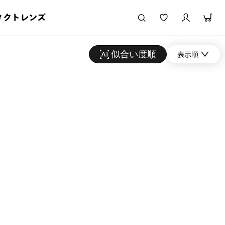
タクトレンズ
似合い度順
表示順