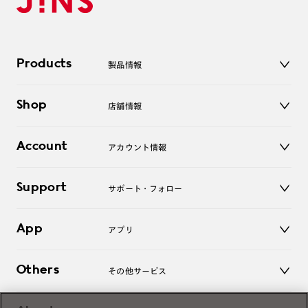
Products
製品情報
メガネ
Shop
店舗情報
サングラス
レンズ
店舗
コンタクトレンズ
Account
アカウント情報
オンラインショップ
老眼鏡
キッズ
マイページ／ログイン
Support
アクセサリー
サポート・フォロー
ログアウト
LINE公式アカウント
お知らせ
App
アプリ
よくあるご質問
ご利用ガイド
JINSアプリ
お問い合わせ
Others
その他サービス
3D WEB試着