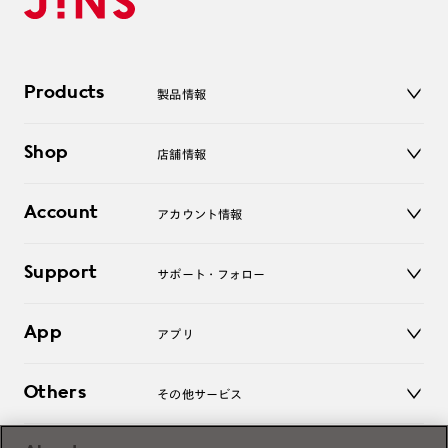
Products
製品情報
メガネ
Shop
店舗情報
サングラス
レンズ
店舗
コンタクトレンズ
Account
アカウント情報
オンラインショップ
老眼鏡
キッズ
マイページ／ログイン
Support
アクセサリー
サポート・フォロー
ログアウト
LINE公式アカウント
お知らせ
App
アプリ
よくあるご質問
ご利用ガイド
JINSアプリ
お問い合わせ
Others
その他サービス
3D WEB試着