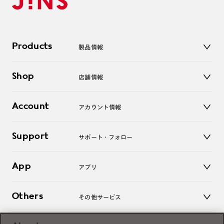
Products
製品情報
メガネ
Shop
店舗情報
サングラス
レンズ
店舗
コンタクトレンズ
Account
アカウント情報
オンラインショップ
老眼鏡
キッズ
マイページ／ログイン
Support
アクセサリー
サポート・フォロー
ログアウト
LINE公式アカウント
お知らせ
App
アプリ
よくあるご質問
ご利用ガイド
JINSアプリ
お問い合わせ
Others
その他サービス
3D WEB試着