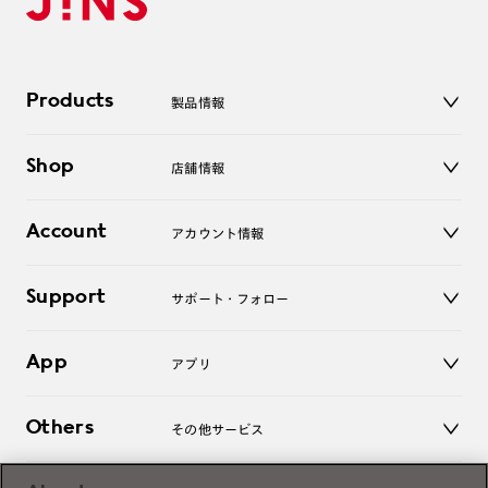
Products
製品情報
メガネ
Shop
店舗情報
サングラス
レンズ
店舗
コンタクトレンズ
Account
アカウント情報
オンラインショップ
老眼鏡
キッズ
マイページ／ログイン
Support
アクセサリー
サポート・フォロー
ログアウト
LINE公式アカウント
お知らせ
App
アプリ
よくあるご質問
ご利用ガイド
JINSアプリ
お問い合わせ
Others
その他サービス
3D WEB試着