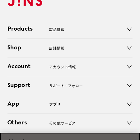
Products
製品情報
メガネ
Shop
店舗情報
サングラス
レンズ
店舗
コンタクトレンズ
Account
アカウント情報
オンラインショップ
老眼鏡
キッズ
マイページ／ログイン
Support
アクセサリー
サポート・フォロー
ログアウト
LINE公式アカウント
お知らせ
App
アプリ
よくあるご質問
ご利用ガイド
JINSアプリ
お問い合わせ
Others
その他サービス
3D WEB試着