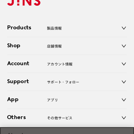
Products
製品情報
メガネ
Shop
店舗情報
サングラス
レンズ
店舗
コンタクトレンズ
Account
アカウント情報
オンラインショップ
老眼鏡
キッズ
マイページ／ログイン
Support
アクセサリー
サポート・フォロー
ログアウト
LINE公式アカウント
お知らせ
App
アプリ
よくあるご質問
ご利用ガイド
JINSアプリ
お問い合わせ
Others
その他サービス
3D WEB試着