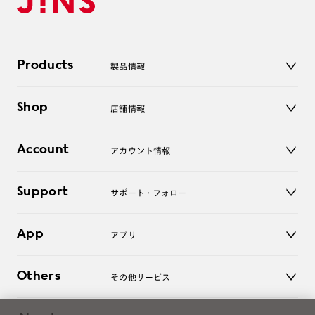
Products
製品情報
メガネ
Shop
店舗情報
サングラス
レンズ
店舗
コンタクトレンズ
Account
アカウント情報
オンラインショップ
老眼鏡
キッズ
マイページ／ログイン
Support
アクセサリー
サポート・フォロー
ログアウト
LINE公式アカウント
お知らせ
App
アプリ
よくあるご質問
ご利用ガイド
JINSアプリ
お問い合わせ
Others
その他サービス
3D WEB試着