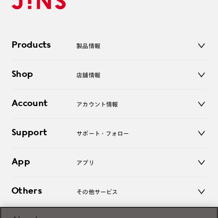
Products
製品情報
メガネ
Shop
店舗情報
サングラス
レンズ
店舗
コンタクトレンズ
Account
アカウント情報
オンラインショップ
老眼鏡
キッズ
マイページ／ログイン
Support
アクセサリー
サポート・フォロー
ログアウト
LINE公式アカウント
お知らせ
App
アプリ
よくあるご質問
ご利用ガイド
JINSアプリ
お問い合わせ
Others
その他サービス
3D WEB試着