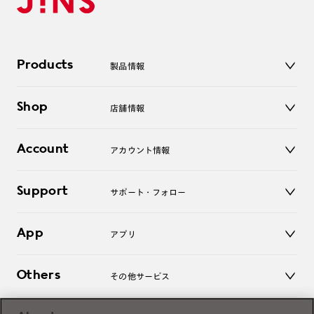
Products
製品情報
メガネ
Shop
店舗情報
サングラス
レンズ
店舗
コンタクトレンズ
Account
アカウント情報
オンラインショップ
老眼鏡
キッズ
マイページ／ログイン
Support
アクセサリー
サポート・フォロー
ログアウト
LINE公式アカウント
お知らせ
App
アプリ
よくあるご質問
ご利用ガイド
JINSアプリ
お問い合わせ
Others
その他サービス
3D WEB試着