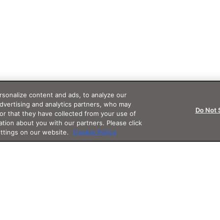
sonalize content and ads, to analyze our
advertising and analytics partners, who may
Do Not 
or that they have collected from your use of
ation about you with our partners. Please click
ettings on our website.
Cookie Policy