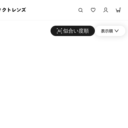
タクトレンズ
似合い度順
表示順