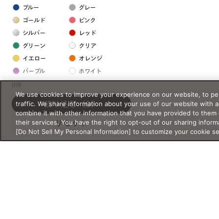
ブルー
グレー
ゴールド
ピンク
シルバー
レッド
グリーン
クリア
イエロー
オレンジ
パープル
ホワイト
0件
We use cookies to improve your experience on our website, to per
フレームの素材
traffic. We share information about your use of our website with 
絞り込む
（0）
combine it with other information that you have provided to them 
プラスチック系
their services. You have the right to opt-out of our sharing inform
リセット
[Do Not Sell My Personal Information] to customize your cookie s
樹脂
アセテート
サスティナブル素材
セルロイド