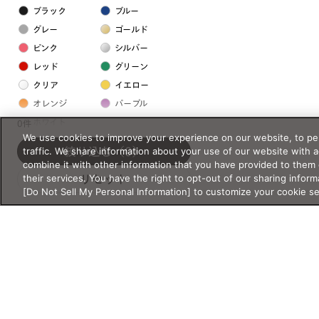
ブラック
ブルー
グレー
ゴールド
ピンク
シルバー
レッド
グリーン
クリア
イエロー
オレンジ
パープル
ホワイト
0件
We use cookies to improve your experience on our website, to per
traffic. We share information about your use of our website with 
絞り込む
（0）
フレームの素材
combine it with other information that you have provided to them 
their services. You have the right to opt-out of our sharing inform
リセット
プラスチック系
[Do Not Sell My Personal Information] to customize your cookie s
樹脂
アセテート
サスティナブル素材
セルロイド