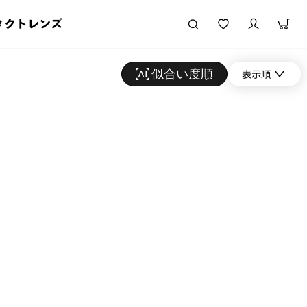
タクトレンズ
似合い度順
表示順