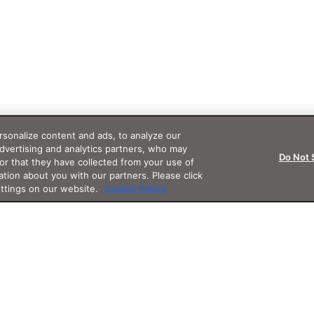
sonalize content and ads, to analyze our
advertising and analytics partners, who may
Do Not 
or that they have collected from your use of
ation about you with our partners. Please click
ettings on our website.
Cookie Policy