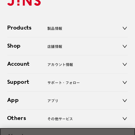
Products
製品情報
メガネ
Shop
店舗情報
サングラス
レンズ
店舗
コンタクトレンズ
Account
アカウント情報
オンラインショップ
老眼鏡
キッズ
マイページ／ログイン
Support
アクセサリー
サポート・フォロー
ログアウト
LINE公式アカウント
お知らせ
App
アプリ
よくあるご質問
ご利用ガイド
JINSアプリ
お問い合わせ
Others
その他サービス
3D WEB試着