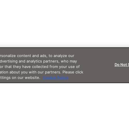
sonalize content and ads, to analyze our
advertising and analytics partners, who may
Do Not 
or that they have collected from your use of
ation about you with our partners. Please click
ettings on our website.
Cookie Policy