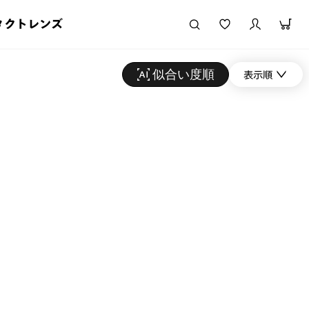
タクトレンズ
似合い度順
表示順