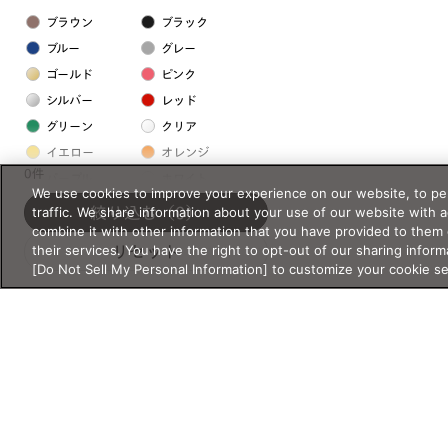
ブラウン
ブラック
ブルー
グレー
ゴールド
ピンク
シルバー
レッド
グリーン
クリア
イエロー
オレンジ
0件
パープル
ホワイト
We use cookies to improve your experience on our website, to per
traffic. We share information about your use of our website with 
絞り込む
（0）
combine it with other information that you have provided to them 
フレームの素材
their services. You have the right to opt-out of our sharing inform
リセット
プラスチック系
[Do Not Sell My Personal Information] to customize your cookie s
樹脂
アセテート
サスティナブル素材
セルロイド