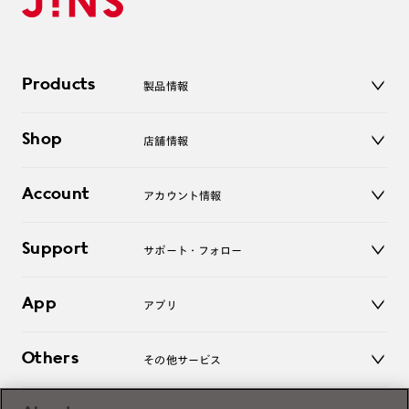
Products
製品情報
メガネ
Shop
店舗情報
サングラス
レンズ
店舗
コンタクトレンズ
Account
アカウント情報
オンラインショップ
老眼鏡
キッズ
マイページ／ログイン
Support
アクセサリー
サポート・フォロー
ログアウト
LINE公式アカウント
お知らせ
App
アプリ
よくあるご質問
ご利用ガイド
JINSアプリ
お問い合わせ
Others
その他サービス
3D WEB試着