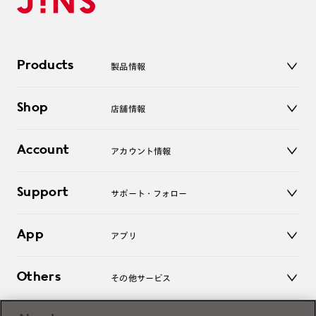
Products
製品情報
メガネ
Shop
店舗情報
サングラス
レンズ
店舗
コンタクトレンズ
Account
アカウント情報
オンラインショップ
老眼鏡
キッズ
マイページ／ログイン
Support
アクセサリー
サポート・フォロー
ログアウト
LINE公式アカウント
お知らせ
App
アプリ
よくあるご質問
ご利用ガイド
JINSアプリ
お問い合わせ
Others
その他サービス
3D WEB試着