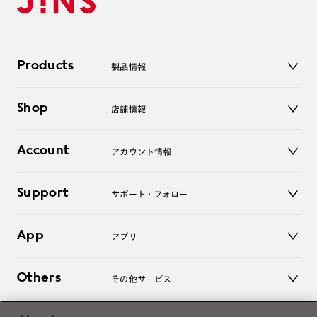
Products
製品情報
メガネ
Shop
店舗情報
サングラス
レンズ
店舗
コンタクトレンズ
Account
アカウント情報
オンラインショップ
老眼鏡
キッズ
マイページ／ログイン
Support
アクセサリー
サポート・フォロー
ログアウト
LINE公式アカウント
お知らせ
App
アプリ
よくあるご質問
ご利用ガイド
JINSアプリ
お問い合わせ
Others
その他サービス
3D WEB試着