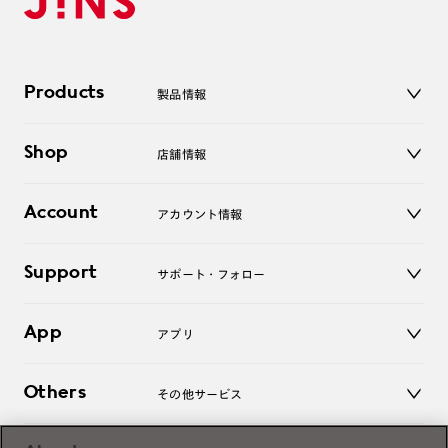
Products
製品情報
メガネ
Shop
店舗情報
サングラス
レンズ
店舗
コンタクトレンズ
Account
アカウント情報
オンラインショップ
老眼鏡
キッズ
マイページ／ログイン
Support
アクセサリー
サポート・フォロー
ログアウト
LINE公式アカウント
お知らせ
App
アプリ
よくあるご質問
ご利用ガイド
JINSアプリ
お問い合わせ
Others
その他サービス
3D WEB試着