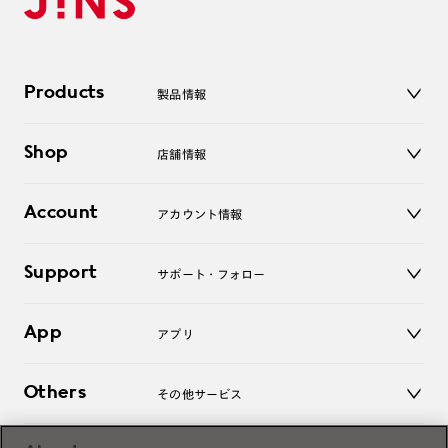
Products
製品情報
メガネ
Shop
店舗情報
サングラス
レンズ
店舗
コンタクトレンズ
Account
アカウント情報
オンラインショップ
老眼鏡
キッズ
マイページ／ログイン
Support
アクセサリー
サポート・フォロー
ログアウト
LINE公式アカウント
お知らせ
App
アプリ
よくあるご質問
ご利用ガイド
JINSアプリ
お問い合わせ
Others
その他サービス
3D WEB試着