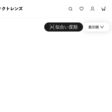
タクトレンズ
似合い度順
表示順