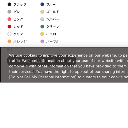
ブラック
ブルー
グレー
ゴールド
ピンク
シルバー
レッド
グリーン
クリア
イエロー
オレンジ
パープル
ホワイト
0件
We use cookies to improve your experience on our website, to per
traffic. We share information about your use of our website with 
絞り込む
（0）
フレームの素材
combine it with other information that you have provided to them 
their services. You have the right to opt-out of our sharing inform
リセット
プラスチック系
[Do Not Sell My Personal Information] to customize your cookie s
樹脂
アセテート
サスティナブル素材
セルロイド