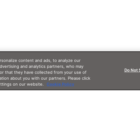
sonalize content and ads, to analyze our
advertising and analytics partners, who may
Do Not 
or that they have collected from your use of
ation about you with our partners. Please click
ettings on our website.
Cookie Policy