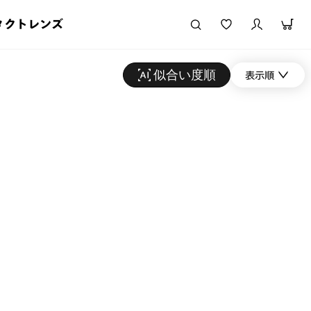
タクトレンズ
似合い度順
表示順