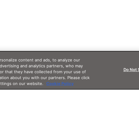
sonalize content and ads, to analyze our
advertising and analytics partners, who may
Do Not 
or that they have collected from your use of
ation about you with our partners. Please click
ettings on our website.
Cookie Policy