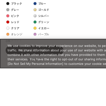
ブラック
ブルー
グレー
ゴールド
ピンク
シルバー
レッド
グリーン
クリア
イエロー
オレンジ
パープル
ホワイト
0件
We use cookies to improve your experience on our website, to per
traffic. We share information about your use of our website with 
絞り込む
（0）
フレームの素材
combine it with other information that you have provided to them 
their services. You have the right to opt-out of our sharing inform
リセット
プラスチック系
[Do Not Sell My Personal Information] to customize your cookie s
樹脂
アセテート
サスティナブル素材
セルロイド