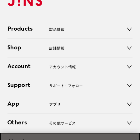
Products
製品情報
メガネ
Shop
店舗情報
サングラス
レンズ
店舗
コンタクトレンズ
Account
アカウント情報
オンラインショップ
老眼鏡
キッズ
マイページ／ログイン
Support
アクセサリー
サポート・フォロー
ログアウト
LINE公式アカウント
お知らせ
App
アプリ
よくあるご質問
ご利用ガイド
JINSアプリ
お問い合わせ
Others
その他サービス
3D WEB試着