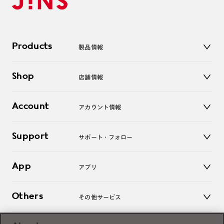
Products
製品情報
メガネ
Shop
店舗情報
サングラス
レンズ
店舗
コンタクトレンズ
Account
アカウント情報
オンラインショップ
老眼鏡
キッズ
マイページ／ログイン
Support
アクセサリー
サポート・フォロー
ログアウト
LINE公式アカウント
お知らせ
App
アプリ
よくあるご質問
ご利用ガイド
JINSアプリ
お問い合わせ
Others
その他サービス
3D WEB試着