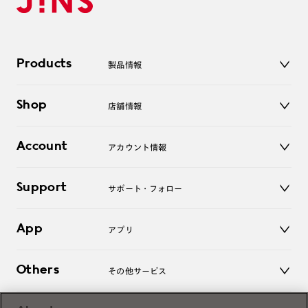
Products
製品情報
メガネ
Shop
店舗情報
サングラス
レンズ
店舗
コンタクトレンズ
Account
アカウント情報
オンラインショップ
老眼鏡
キッズ
マイページ／ログイン
Support
アクセサリー
サポート・フォロー
ログアウト
LINE公式アカウント
お知らせ
App
アプリ
よくあるご質問
ご利用ガイド
JINSアプリ
お問い合わせ
Others
その他サービス
3D WEB試着