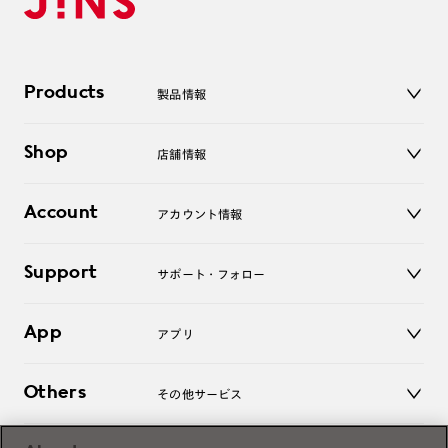
Products
製品情報
メガネ
Shop
店舗情報
サングラス
レンズ
店舗
コンタクトレンズ
Account
アカウント情報
オンラインショップ
老眼鏡
キッズ
マイページ／ログイン
Support
アクセサリー
サポート・フォロー
ログアウト
LINE公式アカウント
お知らせ
App
アプリ
よくあるご質問
ご利用ガイド
JINSアプリ
お問い合わせ
Others
その他サービス
3D WEB試着