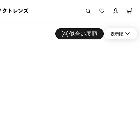
タクトレンズ
似合い度順
表示順