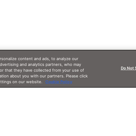
sonalize content and ads, to analyze our
advertising and analytics partners, who may
Do Not 
or that they have collected from your use of
ation about you with our partners. Please click
ettings on our website.
Cookie Policy