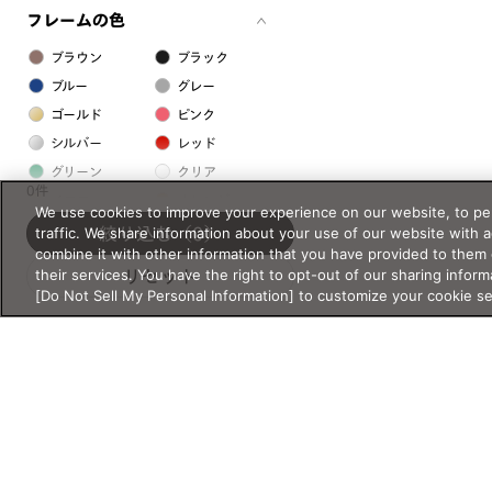
フレームの色
ブラウン
ブラック
ブルー
グレー
ゴールド
ピンク
シルバー
レッド
グリーン
クリア
0件
イエロー
オレンジ
We use cookies to improve your experience on our website, to per
パープル
ホワイト
traffic. We share information about your use of our website with 
絞り込む
（0）
combine it with other information that you have provided to them 
their services. You have the right to opt-out of our sharing inform
リセット
フレームの素材
[Do Not Sell My Personal Information] to customize your cookie s
プラスチック系
樹脂
アセテート
サスティナブル素材