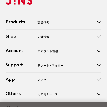
Products
製品情報
メガネ
Shop
店舗情報
サングラス
レンズ
店舗
コンタクトレンズ
Account
アカウント情報
オンラインショップ
老眼鏡
キッズ
マイページ／ログイン
Support
アクセサリー
サポート・フォロー
ログアウト
LINE公式アカウント
お知らせ
App
アプリ
よくあるご質問
ご利用ガイド
JINSアプリ
お問い合わせ
Others
その他サービス
3D WEB試着