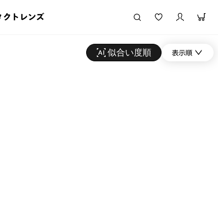
タクトレンズ
似合い度順
表示順