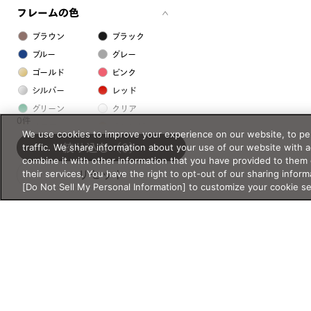
フレームの色
ブラウン
ブラック
ブルー
グレー
ゴールド
ピンク
シルバー
レッド
グリーン
クリア
0件
イエロー
オレンジ
We use cookies to improve your experience on our website, to per
パープル
ホワイト
traffic. We share information about your use of our website with 
絞り込む
（0）
combine it with other information that you have provided to them 
their services. You have the right to opt-out of our sharing inform
リセット
フレームの素材
[Do Not Sell My Personal Information] to customize your cookie s
プラスチック系
樹脂
アセテート
サスティナブル素材