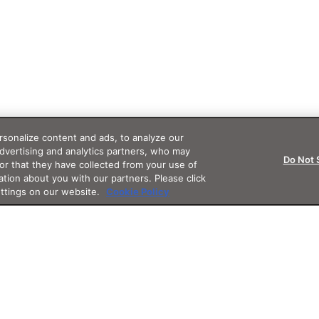
sonalize content and ads, to analyze our
advertising and analytics partners, who may
Do Not 
or that they have collected from your use of
ation about you with our partners. Please click
ettings on our website.
Cookie Policy