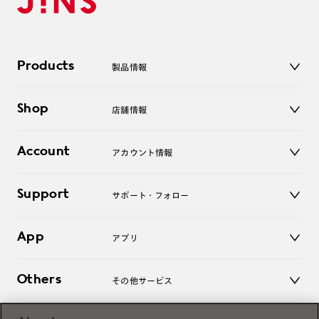
Products
製品情報
メガネ
Shop
店舗情報
サングラス
レンズ
店舗
コンタクトレンズ
Account
アカウント情報
オンラインショップ
老眼鏡
キッズ
マイページ／ログイン
Support
アクセサリー
サポート・フォロー
ログアウト
LINE公式アカウント
お知らせ
App
アプリ
よくあるご質問
ご利用ガイド
JINSアプリ
お問い合わせ
Others
その他サービス
3D WEB試着