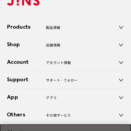
Products
製品情報
メガネ
Shop
店舗情報
サングラス
レンズ
店舗
コンタクトレンズ
Account
アカウント情報
オンラインショップ
老眼鏡
キッズ
マイページ／ログイン
Support
アクセサリー
サポート・フォロー
ログアウト
LINE公式アカウント
お知らせ
App
アプリ
よくあるご質問
ご利用ガイド
JINSアプリ
お問い合わせ
Others
その他サービス
3D WEB試着