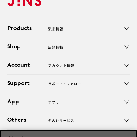
Products
製品情報
メガネ
Shop
店舗情報
サングラス
レンズ
店舗
コンタクトレンズ
Account
アカウント情報
オンラインショップ
老眼鏡
キッズ
マイページ／ログイン
Support
アクセサリー
サポート・フォロー
ログアウト
LINE公式アカウント
お知らせ
App
アプリ
よくあるご質問
ご利用ガイド
JINSアプリ
お問い合わせ
Others
その他サービス
3D WEB試着