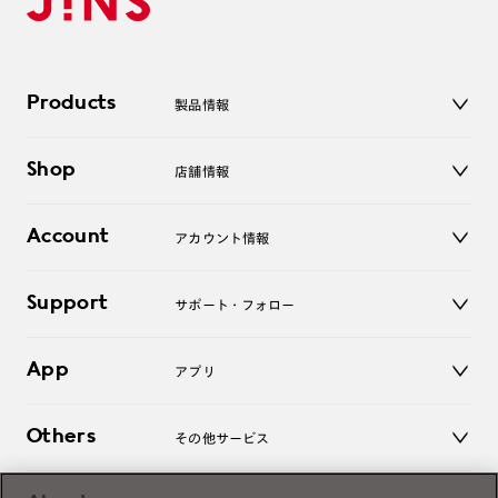
Products
製品情報
メガネ
Shop
店舗情報
サングラス
レンズ
店舗
コンタクトレンズ
Account
アカウント情報
オンラインショップ
老眼鏡
キッズ
マイページ／ログイン
Support
アクセサリー
サポート・フォロー
ログアウト
LINE公式アカウント
お知らせ
App
アプリ
よくあるご質問
ご利用ガイド
JINSアプリ
お問い合わせ
Others
その他サービス
3D WEB試着