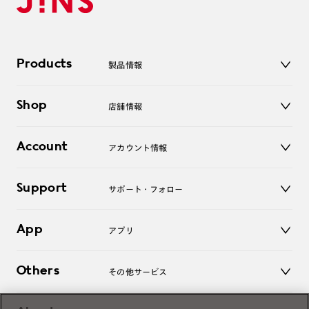
Products
製品情報
メガネ
Shop
店舗情報
サングラス
レンズ
店舗
コンタクトレンズ
Account
アカウント情報
オンラインショップ
老眼鏡
キッズ
マイページ／ログイン
Support
アクセサリー
サポート・フォロー
ログアウト
LINE公式アカウント
お知らせ
App
アプリ
よくあるご質問
ご利用ガイド
JINSアプリ
お問い合わせ
Others
その他サービス
3D WEB試着