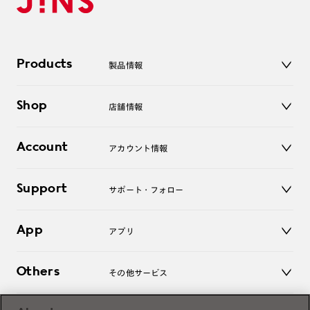
Products
製品情報
メガネ
Shop
店舗情報
サングラス
レンズ
店舗
コンタクトレンズ
Account
アカウント情報
オンラインショップ
老眼鏡
キッズ
マイページ／ログイン
Support
アクセサリー
サポート・フォロー
ログアウト
LINE公式アカウント
お知らせ
App
アプリ
よくあるご質問
ご利用ガイド
JINSアプリ
お問い合わせ
Others
その他サービス
3D WEB試着