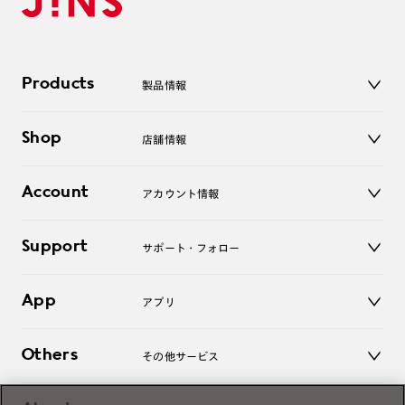
Products
製品情報
メガネ
Shop
店舗情報
サングラス
レンズ
店舗
コンタクトレンズ
Account
アカウント情報
オンラインショップ
老眼鏡
キッズ
マイページ／ログイン
Support
アクセサリー
サポート・フォロー
ログアウト
LINE公式アカウント
お知らせ
App
アプリ
よくあるご質問
ご利用ガイド
JINSアプリ
お問い合わせ
Others
その他サービス
3D WEB試着