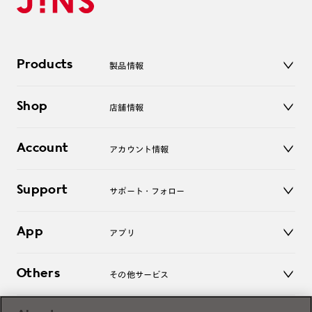
Products
製品情報
メガネ
Shop
店舗情報
サングラス
レンズ
店舗
コンタクトレンズ
Account
アカウント情報
オンラインショップ
老眼鏡
キッズ
マイページ／ログイン
Support
アクセサリー
サポート・フォロー
ログアウト
LINE公式アカウント
お知らせ
App
アプリ
よくあるご質問
ご利用ガイド
JINSアプリ
お問い合わせ
Others
その他サービス
3D WEB試着