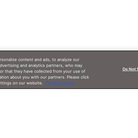
sonalize content and ads, to analyze our
advertising and analytics partners, who may
Do Not 
or that they have collected from your use of
ation about you with our partners. Please click
ettings on our website.
Cookie Policy