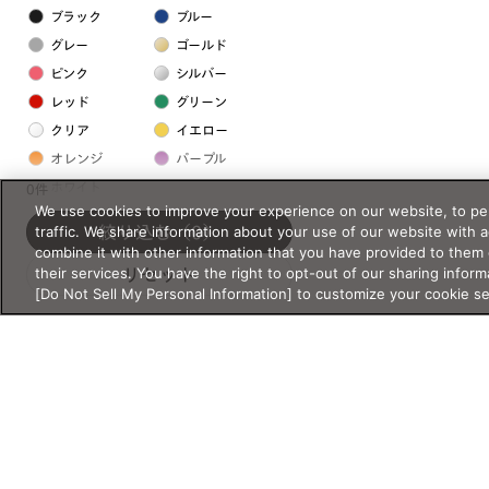
ブラック
ブルー
グレー
ゴールド
ピンク
シルバー
レッド
グリーン
クリア
イエロー
オレンジ
パープル
ホワイト
0件
We use cookies to improve your experience on our website, to per
traffic. We share information about your use of our website with 
絞り込む
（0）
フレームの素材
combine it with other information that you have provided to them 
their services. You have the right to opt-out of our sharing inform
リセット
プラスチック系
[Do Not Sell My Personal Information] to customize your cookie s
樹脂
アセテート
サスティナブル素材
セルロイド