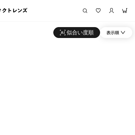
タクトレンズ
似合い度順
表示順