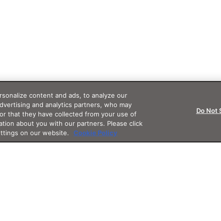
sonalize content and ads, to analyze our
advertising and analytics partners, who may
Do Not 
or that they have collected from your use of
ation about you with our partners. Please click
ettings on our website.
Cookie Policy