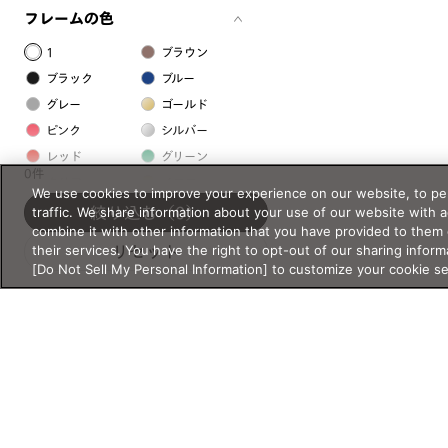
フレームの色
1
ブラウン
ブラック
ブルー
グレー
ゴールド
ピンク
シルバー
レッド
グリーン
0件
クリア
イエロー
We use cookies to improve your experience on our website, to per
オレンジ
パープル
traffic. We share information about your use of our website with 
絞り込む
（0）
combine it with other information that you have provided to them 
ホワイト
their services. You have the right to opt-out of our sharing inform
リセット
[Do Not Sell My Personal Information] to customize your cookie s
フレームの素材
プラスチック系
樹脂
アセテート