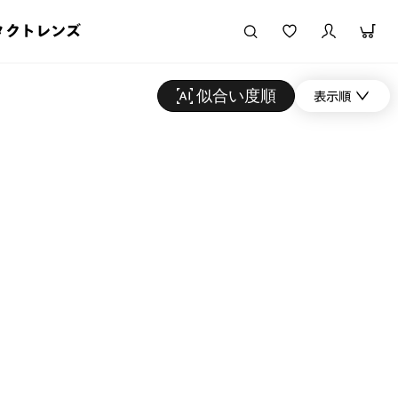
タクトレンズ
似合い度順
表示順