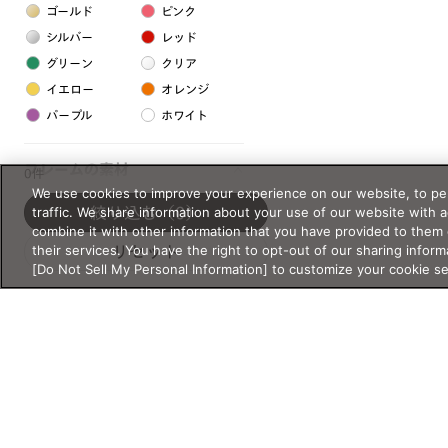
ゴールド
ピンク
シルバー
レッド
グリーン
クリア
イエロー
オレンジ
パープル
ホワイト
フレームの素材
0件
We use cookies to improve your experience on our website, to per
プラスチック系
traffic. We share information about your use of our website with 
絞り込む
（0）
combine it with other information that you have provided to them 
樹脂
their services. You have the right to opt-out of our sharing inform
リセット
[Do Not Sell My Personal Information] to customize your cookie s
アセテート
サスティナブル素材
セルロイド
金属系