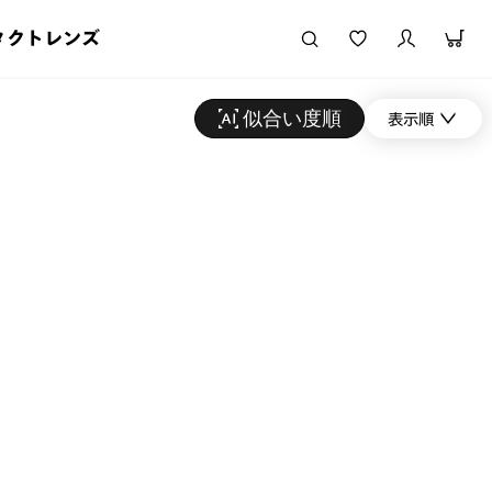
タクトレンズ
似合い度順
表示順