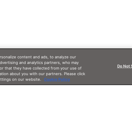
sonalize content and ads, to analyze our
advertising and analytics partners, who may
Do Not 
or that they have collected from your use of
ation about you with our partners. Please click
ettings on our website.
Cookie Policy