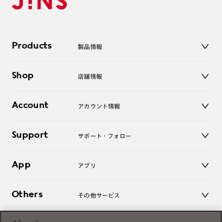
Products
製品情報
メガネ
Shop
店舗情報
サングラス
レンズ
店舗
コンタクトレンズ
Account
アカウント情報
オンラインショップ
老眼鏡
キッズ
マイページ／ログイン
Support
アクセサリー
サポート・フォロー
ログアウト
LINE公式アカウント
お知らせ
App
アプリ
よくあるご質問
ご利用ガイド
JINSアプリ
お問い合わせ
Others
その他サービス
3D WEB試着