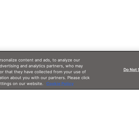
sonalize content and ads, to analyze our
advertising and analytics partners, who may
Do Not 
or that they have collected from your use of
ation about you with our partners. Please click
ettings on our website.
Cookie Policy