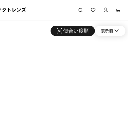
タクトレンズ
似合い度順
表示順