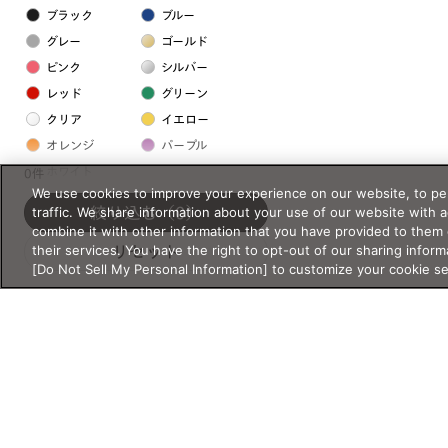
ブラック
ブルー
グレー
ゴールド
ピンク
シルバー
レッド
グリーン
クリア
イエロー
オレンジ
パープル
ホワイト
0件
We use cookies to improve your experience on our website, to per
traffic. We share information about your use of our website with 
絞り込む
（0）
フレームの素材
combine it with other information that you have provided to them 
their services. You have the right to opt-out of our sharing inform
リセット
プラスチック系
[Do Not Sell My Personal Information] to customize your cookie s
樹脂
アセテート
サスティナブル素材
セルロイド