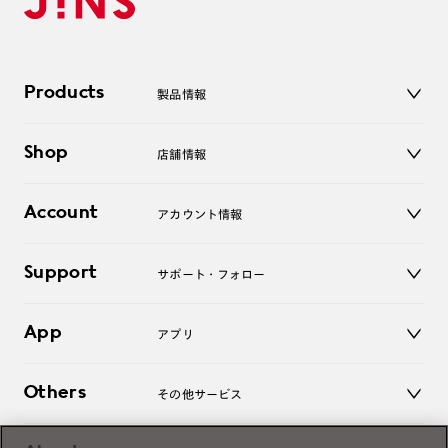
Products
製品情報
メガネ
Shop
店舗情報
サングラス
レンズ
店舗
コンタクトレンズ
Account
アカウント情報
オンラインショップ
老眼鏡
キッズ
マイページ／ログイン
Support
アクセサリー
サポート・フォロー
ログアウト
LINE公式アカウント
お知らせ
App
アプリ
よくあるご質問
ご利用ガイド
JINSアプリ
お問い合わせ
Others
その他サービス
3D WEB試着