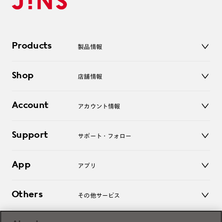
Products
製品情報
メガネ
Shop
店舗情報
サングラス
レンズ
店舗
コンタクトレンズ
Account
アカウント情報
オンラインショップ
老眼鏡
キッズ
マイページ／ログイン
Support
アクセサリー
サポート・フォロー
ログアウト
LINE公式アカウント
お知らせ
App
アプリ
よくあるご質問
ご利用ガイド
JINSアプリ
お問い合わせ
Others
その他サービス
3D WEB試着