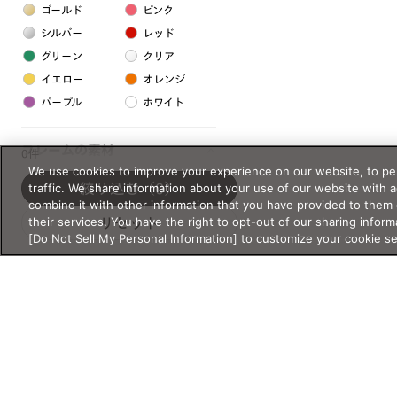
ゴールド
ピンク
シルバー
レッド
グリーン
クリア
イエロー
オレンジ
パープル
ホワイト
フレームの素材
0件
We use cookies to improve your experience on our website, to per
プラスチック系
traffic. We share information about your use of our website with 
絞り込む
（0）
combine it with other information that you have provided to them 
樹脂
their services. You have the right to opt-out of our sharing inform
リセット
[Do Not Sell My Personal Information] to customize your cookie s
アセテート
サスティナブル素材
セルロイド
金属系