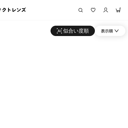
タクトレンズ
似合い度順
表示順