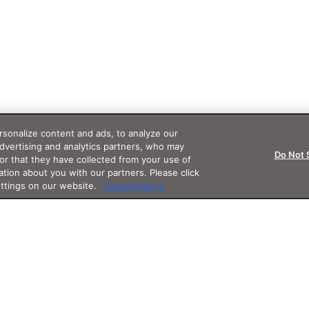
sonalize content and ads, to analyze our
advertising and analytics partners, who may
Do Not 
or that they have collected from your use of
ation about you with our partners. Please click
ettings on our website.
Cookie Policy