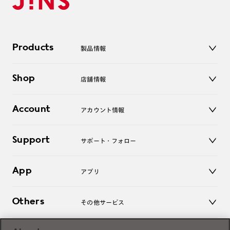
Products
製品情報
メガネ
Shop
店舗情報
サングラス
レンズ
店舗
コンタクトレンズ
Account
アカウント情報
オンラインショップ
老眼鏡
キッズ
マイページ／ログイン
Support
アクセサリー
サポート・フォロー
ログアウト
LINE公式アカウント
お知らせ
App
アプリ
よくあるご質問
ご利用ガイド
JINSアプリ
お問い合わせ
Others
その他サービス
3D WEB試着